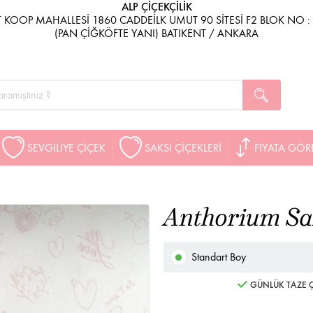
ALP ÇİÇEKÇİLİK
 KOOP MAHALLESİ 1860 CADDEİLK UMUT 90 SİTESİ F2 BLOK NO :
(PAN ÇİĞKÖFTE YANI) BATIKENT / ANKARA
SEVGİLİYE ÇİÇEK
SAKSI ÇİÇEKLERİ
FİYATA GÖR
Anthorium Sak
Standart Boy
GÜNLÜK TAZE Ç