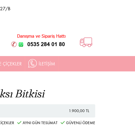
 27/B
E ÇİÇEKLER
İLETİŞİM
sı Bitkisi
1.900,00 TL
İÇEKLER
AYNI GÜN TESLİMAT
GÜVENLİ ÖDEME