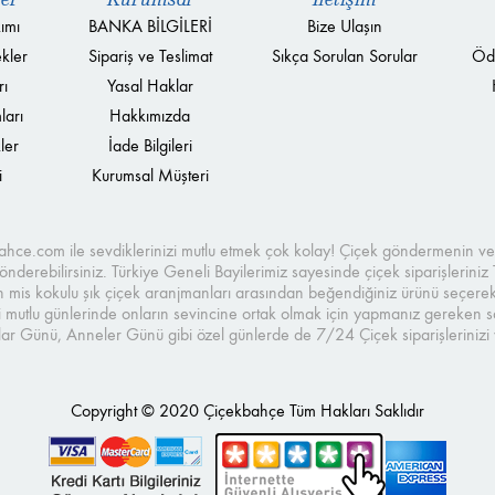
ımı
BANKA BİLGİLERİ
Bize Ulaşın
kler
Sipariş ve Teslimat
Sıkça Sorulan Sorular
Öd
rı
Yasal Haklar
ları
Hakkımızda
ler
İade Bilgileri
i
Kurumsal Müşteri
kbahce.com ile sevdiklerinizi mutlu etmek çok kolay! Çiçek göndermenin 
nderebilirsiniz. Türkiye Geneli Bayilerimiz sayesinde çiçek siparişleriniz 
n mis kokulu şık çiçek aranjmanları arasından beğendiğiniz ürünü seçerek, hı
 mutlu günlerinde onların sevincine ortak olmak için yapmanız gereken sad
ar Günü, Anneler Günü gibi özel günlerde de 7/24 Çiçek siparişlerinizi ve
Copyright © 2020 Çiçekbahçe Tüm Hakları Saklıdır