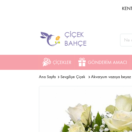
KENT
ÇİÇEKLER
GÖNDERİM AMACI
Ana Sayfa
Sevgiliye Çiçek
Akvaryum vazoya beyaz 