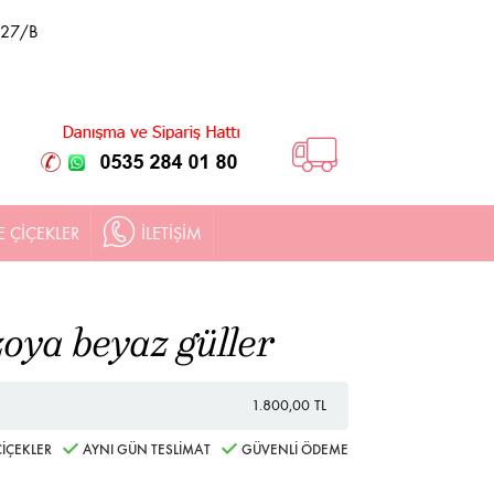
 27/B
E ÇİÇEKLER
İLETİŞİM
oya beyaz güller
1.800,00 TL
İÇEKLER
AYNI GÜN TESLİMAT
GÜVENLİ ÖDEME