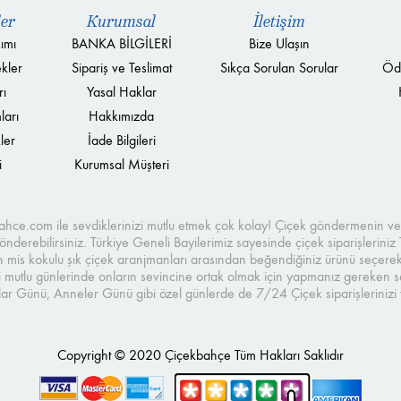
ler
Kurumsal
İletişim
ımı
BANKA BİLGİLERİ
Bize Ulaşın
kler
Sipariş ve Teslimat
Sıkça Sorulan Sorular
Öd
rı
Yasal Haklar
ları
Hakkımızda
ler
İade Bilgileri
i
Kurumsal Müşteri
kbahce.com ile sevdiklerinizi mutlu etmek çok kolay! Çiçek göndermenin 
nderebilirsiniz. Türkiye Geneli Bayilerimiz sayesinde çiçek siparişleriniz 
n mis kokulu şık çiçek aranjmanları arasından beğendiğiniz ürünü seçerek, hı
 mutlu günlerinde onların sevincine ortak olmak için yapmanız gereken sad
ar Günü, Anneler Günü gibi özel günlerde de 7/24 Çiçek siparişlerinizi ve
Copyright © 2020 Çiçekbahçe Tüm Hakları Saklıdır