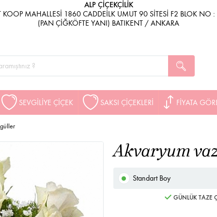
ALP ÇİÇEKÇİLİK
 KOOP MAHALLESİ 1860 CADDEİLK UMUT 90 SİTESİ F2 BLOK NO :
(PAN ÇİĞKÖFTE YANI) BATIKENT / ANKARA
SEVGİLİYE ÇİÇEK
SAKSI ÇİÇEKLERİ
FİYATA GÖR
güller
Akvaryum vaz
Standart Boy
GÜNLÜK TAZE Ç