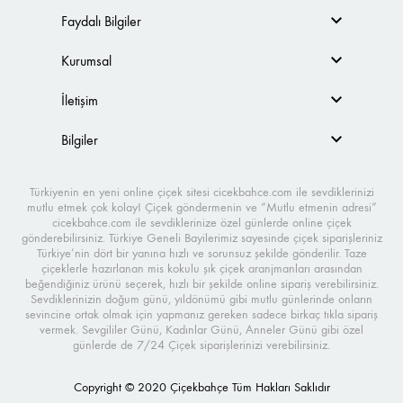
Faydalı Bilgiler
Kurumsal
İletişim
Bilgiler
Türkiyenin en yeni online çiçek sitesi cicekbahce.com ile sevdiklerinizi
mutlu etmek çok kolay! Çiçek göndermenin ve “Mutlu etmenin adresi”
cicekbahce.com ile sevdiklerinize özel günlerde online çiçek
gönderebilirsiniz. Türkiye Geneli Bayilerimiz sayesinde çiçek siparişleriniz
Türkiye’nin dört bir yanına hızlı ve sorunsuz şekilde gönderilir. Taze
çiçeklerle hazırlanan mis kokulu şık çiçek aranjmanları arasından
beğendiğiniz ürünü seçerek, hızlı bir şekilde online sipariş verebilirsiniz.
Sevdiklerinizin doğum günü, yıldönümü gibi mutlu günlerinde onların
sevincine ortak olmak için yapmanız gereken sadece birkaç tıkla sipariş
vermek. Sevgililer Günü, Kadınlar Günü, Anneler Günü gibi özel
günlerde de 7/24 Çiçek siparişlerinizi verebilirsiniz.
Copyright © 2020 Çiçekbahçe Tüm Hakları Saklıdır